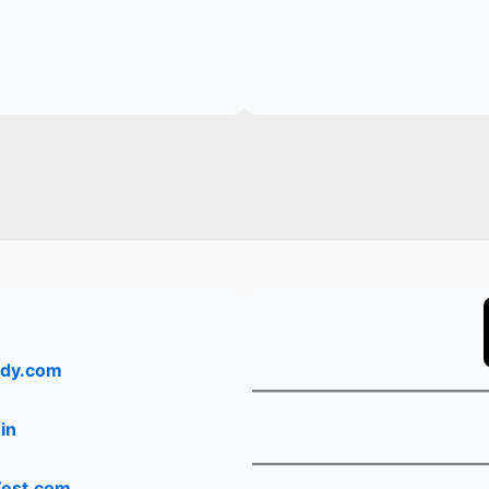
dy.com
in
Test.com