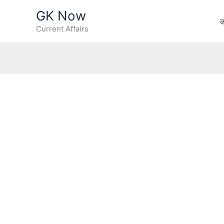
Skip
GK Now
to
क
Current Affairs
content