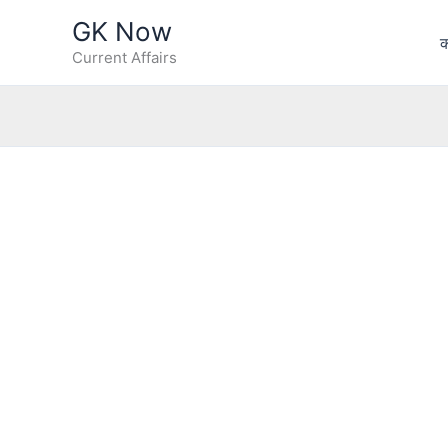
Skip
GK Now
to
क
Current Affairs
content