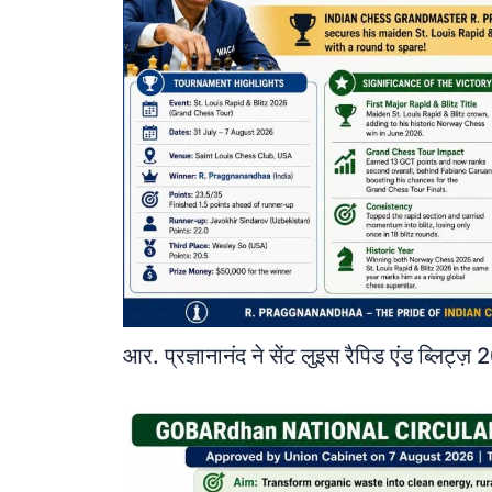
आर. प्रज्ञानानंद ने सेंट लुइस रैपिड एंड ब्लिट्