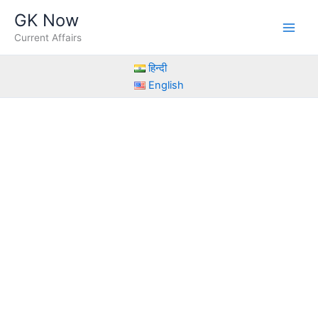
Skip
GK Now
to
Current Affairs
content
हिन्दी
English