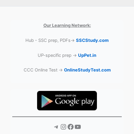
Our Learning Network:
Hub - SSC prep, PDFs→
SSCStudy.com
UP-specific prep →
UpPet.in
CCC Online Test →
OnlineStudyTest.com
Telegram
Instagram
Facebook
YouTube