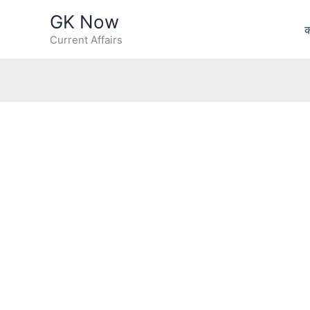
Skip
GK Now
to
क
Current Affairs
content