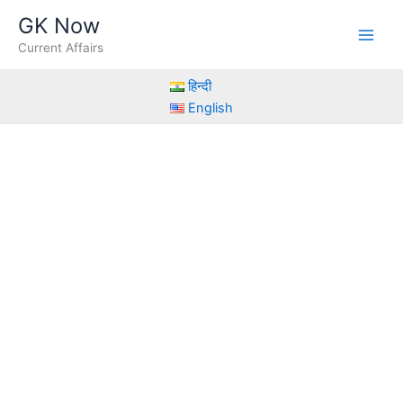
Skip
GK Now
to
Current Affairs
content
हिन्दी
English