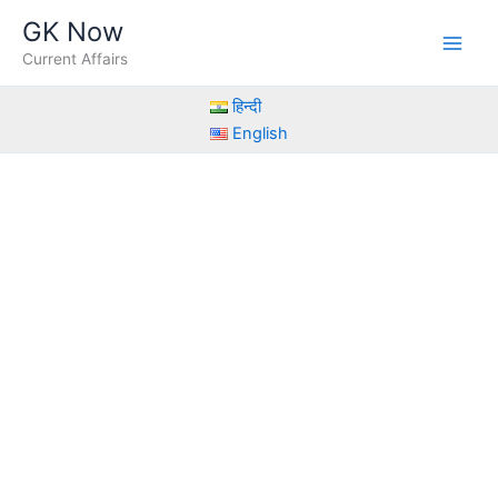
Skip
GK Now
to
Current Affairs
content
हिन्दी
English