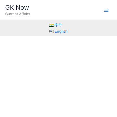
Skip
GK Now
to
Current Affairs
content
हिन्दी
English