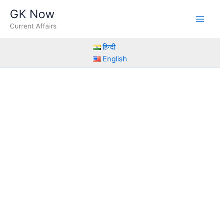
Skip
GK Now
to
Current Affairs
content
हिन्दी
English