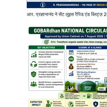
आर. प्रज्ञानानंद ने सेंट लुइस रैपिड एंड ब्लिट्