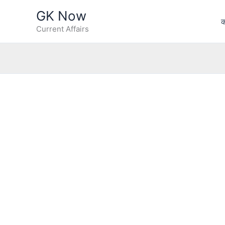
Skip
GK Now
to
क
Current Affairs
content