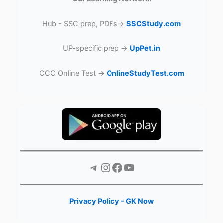
Hub - SSC prep, PDFs→
SSCStudy.com
UP-specific prep →
UpPet.in
CCC Online Test →
OnlineStudyTest.com
Telegram
Instagram
Facebook
YouTube
Privacy Policy - GK Now