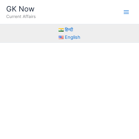
Skip
GK Now
to
Current Affairs
content
हिन्दी
English