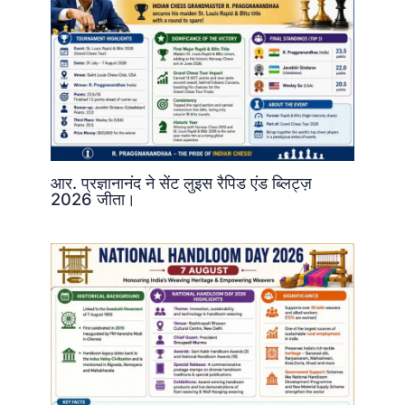
आर. प्रज्ञानानंद ने सेंट लुइस रैपिड एंड ब्लिट्ज़
2026 जीता।