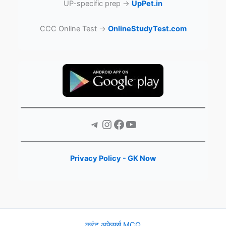
UP-specific prep →
UpPet.in
CCC Online Test →
OnlineStudyTest.com
Telegram
Instagram
Facebook
YouTube
Privacy Policy - GK Now
करंट अफेयर्स MCQ