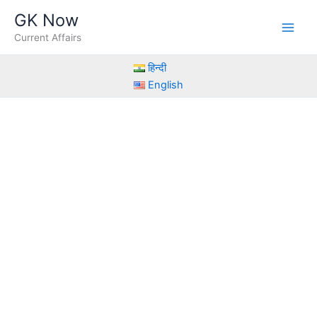
Skip
GK Now
to
Current Affairs
content
हिन्दी
English