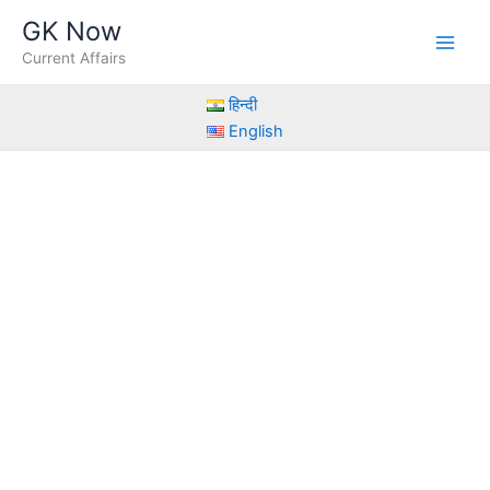
Skip
GK Now
to
Current Affairs
content
हिन्दी
English