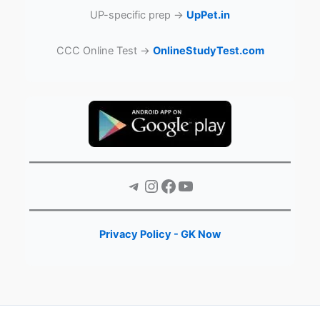
UP-specific prep →
UpPet.in
CCC Online Test →
OnlineStudyTest.com
Telegram
Instagram
Facebook
YouTube
Privacy Policy - GK Now