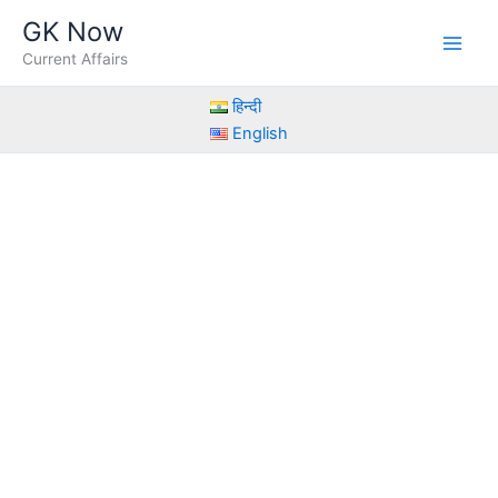
Skip
GK Now
to
Current Affairs
content
हिन्दी
English