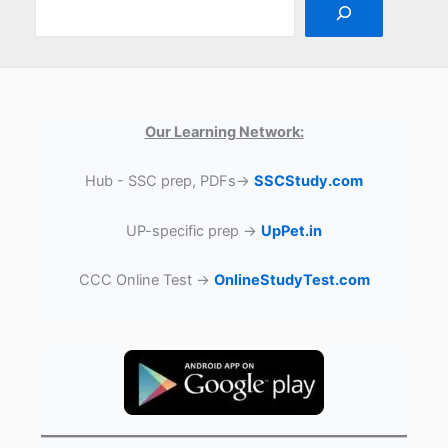
Our Learning Network:
Hub - SSC prep, PDFs→
SSCStudy.com
UP-specific prep →
UpPet.in
CCC Online Test →
OnlineStudyTest.com