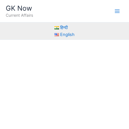
Skip
GK Now
to
Current Affairs
content
हिन्दी
English