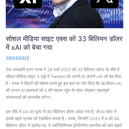
सोशल मीडिया साइट एक्स को 33 बिलियन डॉलर
में xAI को बेचा गया
29/03/2025
टेक अरबपति एलन मस्क ने 28 मार्च 2025 को 33 बिलियन डॉलर के सौदे में
सोशल मीडिया साइट X (पूर्व में Twitter) को अपनी AI कंपनी xAI को बेच दिया
है। मस्क ने बिक्री की घोषणा करते हुए इस बात पर जोर दिया कि यह विलय xAI
की उन्नत AI क्षमताओं को X की व्यापक पहुंच के साथ जोड़कर महत्वपूर्ण
संभावनाओं को अनलॉक करेगा।
इस सौदे में xAI का मूल्य भी 80 बिलियन डॉलर आंका गया है, जो AI क्षेत्र में
इसके बढ़ते प्रभाव को रेखांकित करता है। मस्क, जिन्होंने 2022 में X को 44
बिलियन डॉलर में खरीदा था, ने आर्टिफिशियल इंटेलिजेंस तकनीक को आगे बढ़ाने