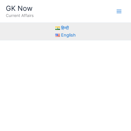
Skip
GK Now
to
Current Affairs
content
हिन्दी
English