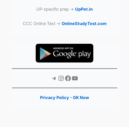
UP-specific prep →
UpPet.in
CCC Online Test →
OnlineStudyTest.com
Telegram
Instagram
Facebook
YouTube
Privacy Policy - GK Now