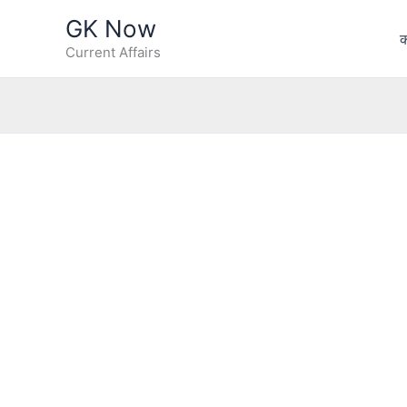
Skip
GK Now
to
क
Current Affairs
content