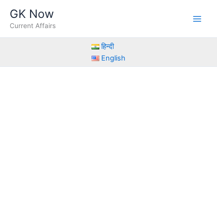
Skip
GK Now
to
Current Affairs
content
हिन्दी
English