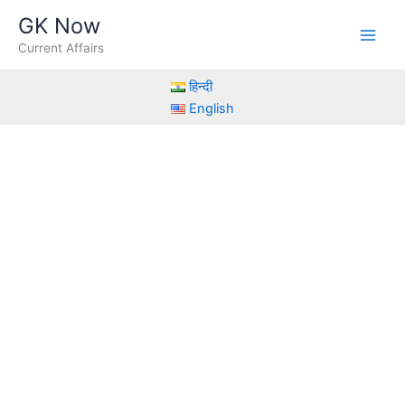
Skip
GK Now
to
Current Affairs
content
हिन्दी
English