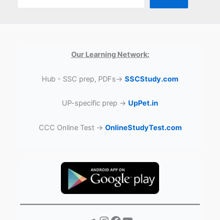
Our Learning Network:
Hub - SSC prep, PDFs→
SSCStudy.com
UP-specific prep →
UpPet.in
CCC Online Test →
OnlineStudyTest.com