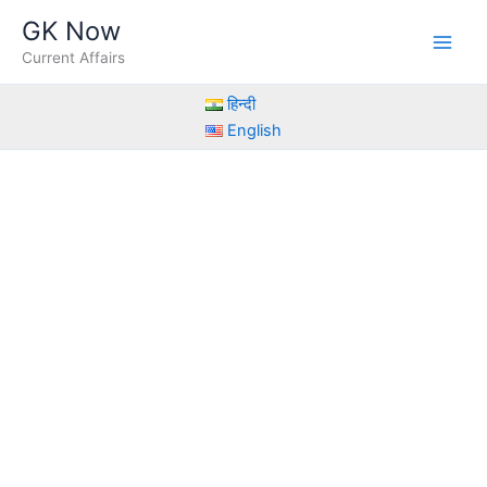
Skip
GK Now
to
Current Affairs
content
हिन्दी
English