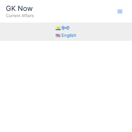
Skip
GK Now
to
Current Affairs
content
हिन्दी
English