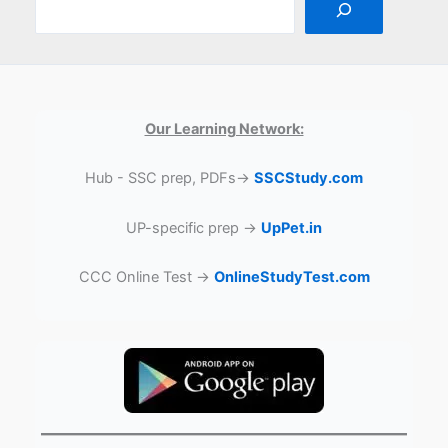
Our Learning Network:
Hub - SSC prep, PDFs→
SSCStudy.com
UP-specific prep →
UpPet.in
CCC Online Test →
OnlineStudyTest.com