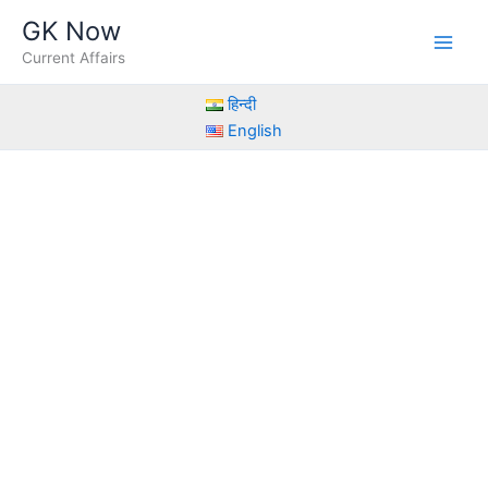
Skip
GK Now
to
Current Affairs
content
हिन्दी
English