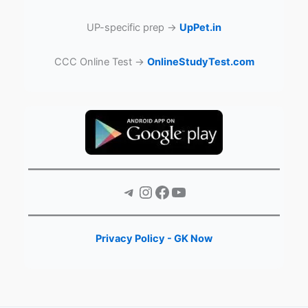
UP-specific prep →
UpPet.in
CCC Online Test →
OnlineStudyTest.com
Telegram
Instagram
Facebook
YouTube
Privacy Policy - GK Now