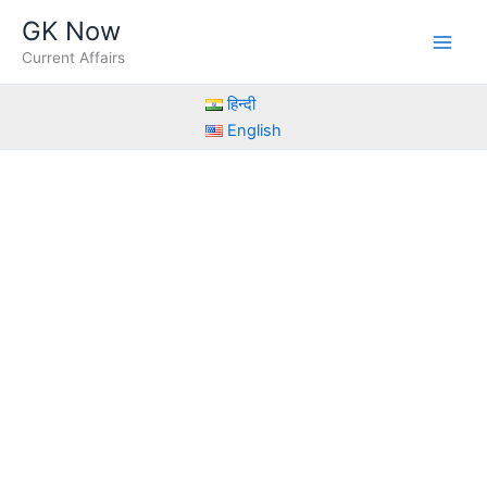
Skip
GK Now
to
Current Affairs
content
हिन्दी
English