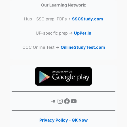
Our Learning Network:
Hub - SSC prep, PDFs→
SSCStudy.com
UP-specific prep →
UpPet.in
CCC Online Test →
OnlineStudyTest.com
Telegram
Instagram
Facebook
YouTube
Privacy Policy - GK Now