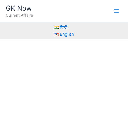
Skip
GK Now
to
Current Affairs
content
हिन्दी
English