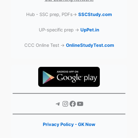
Hub - SSC prep, PDFs→
SSCStudy.com
UP-specific prep →
UpPet.in
CCC Online Test →
OnlineStudyTest.com
Telegram
Instagram
Facebook
YouTube
Privacy Policy - GK Now