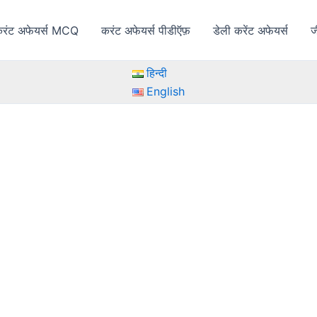
रंट अफेयर्स MCQ
करंट अफेयर्स पीडीऍफ़
डेली करेंट अफेयर्स
ज
हिन्दी
English