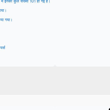
ें इनकी कुल संख्या 101 हो गई है।
 गया।
िया गया।
यर्स