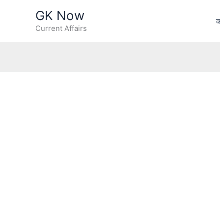
Skip
GK Now
to
क
Current Affairs
content