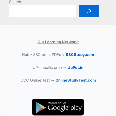
Search
Our Learning Network:
Hub - SSC prep, PDFs→
SSCStudy.com
UP-specific prep →
UpPet.in
CCC Online Test →
OnlineStudyTest.com