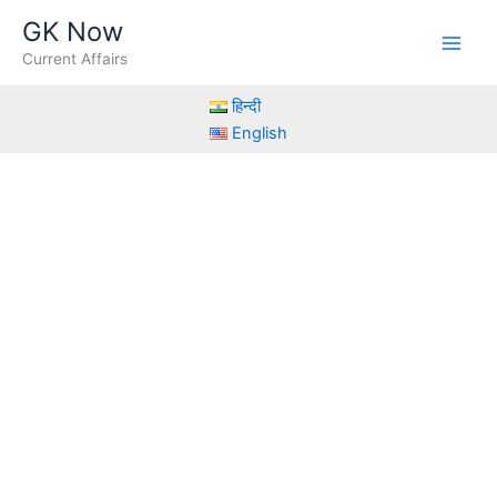
Skip
GK Now
to
Current Affairs
content
हिन्दी
English