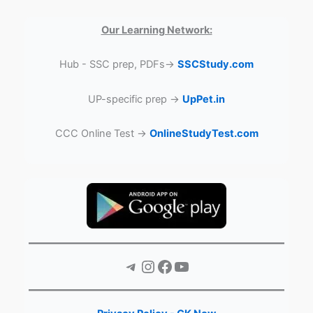
Our Learning Network:
Hub - SSC prep, PDFs→
SSCStudy.com
UP-specific prep →
UpPet.in
CCC Online Test →
OnlineStudyTest.com
Telegram
Instagram
Facebook
YouTube