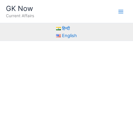
Skip
GK Now
to
Current Affairs
content
हिन्दी
English