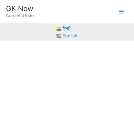
Skip
GK Now
to
Current Affairs
content
हिन्दी
English