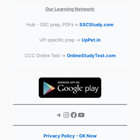
Our Learning Network:
Hub - SSC prep, PDFs→
SSCStudy.com
UP-specific prep →
UpPet.in
CCC Online Test →
OnlineStudyTest.com
Telegram
Instagram
Facebook
YouTube
Privacy Policy - GK Now