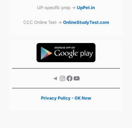
UP-specific prep →
UpPet.in
CCC Online Test →
OnlineStudyTest.com
Telegram
Instagram
Facebook
YouTube
Privacy Policy - GK Now