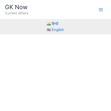
Skip
GK Now
to
Current Affairs
content
हिन्दी
English