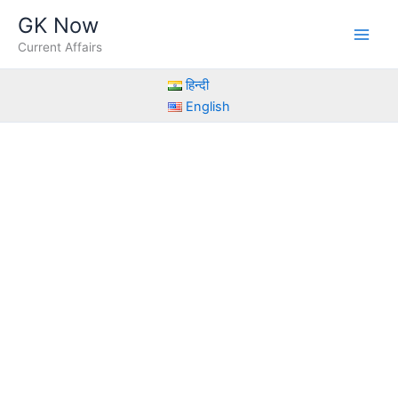
Skip
GK Now
to
Current Affairs
content
हिन्दी
English